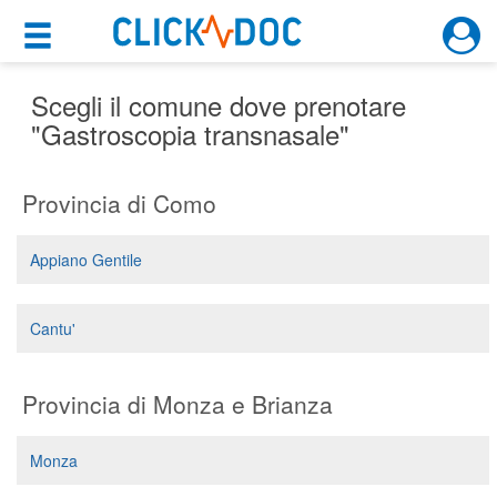
×
×
Motore di ricerca
Cosa possiamo offrirti
Scegli il comune dove prenotare
"Gastroscopia transnasale"
Per i pazienti
Provincia di Como
Prenota una visita
Ricerca specialisti
Appiano Gentile
Consulti online
(su medicitalia.it)
Cantu'
Per gli specialisti
Provincia di Monza e Brianza
Prenotazioni online
Monza
Planner e rubrica in cloud