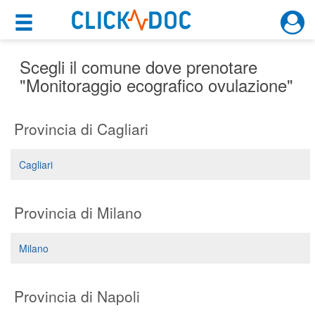
×
×
Motore di ricerca
Cosa possiamo offrirti
Scegli il comune dove prenotare
"Monitoraggio ecografico ovulazione"
Per i pazienti
Provincia di Cagliari
Prenota una visita
Ricerca specialisti
Cagliari
Consulti online
(su medicitalia.it)
Provincia di Milano
Per gli specialisti
Milano
Prenotazioni online
Provincia di Napoli
Planner e rubrica in cloud