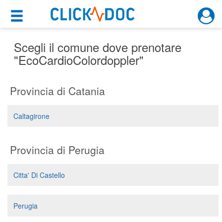
×
×
Motore di ricerca
Cosa possiamo offrirti
Scegli il comune dove prenotare
"EcoCardioColordoppler"
Per i pazienti
Provincia di Catania
Prenota una visita
Ricerca specialisti
Caltagirone
Consulti online
(su medicitalia.it)
Provincia di Perugia
Per gli specialisti
Citta' Di Castello
Prenotazioni online
Perugia
Planner e rubrica in cloud