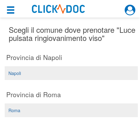
×
×
Motore di ricerca
Cosa possiamo offrirti
Scegli il comune dove prenotare "Luce
pulsata ringiovanimento viso"
Per i pazienti
Provincia di Napoli
Prenota una visita
Ricerca specialisti
Napoli
Consulti online
(su medicitalia.it)
Provincia di Roma
Per gli specialisti
Roma
Prenotazioni online
Planner e rubrica in cloud