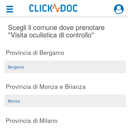
×
×
Motore di ricerca
Cosa possiamo offrirti
Scegli il comune dove prenotare
"Visita oculistica di controllo"
Per i pazienti
Provincia di Bergamo
Prenota una visita
Ricerca specialisti
Bergamo
Consulti online
(su medicitalia.it)
Provincia di Monza e Brianza
Per gli specialisti
Monza
Prenotazioni online
Provincia di Milano
Planner e rubrica in cloud