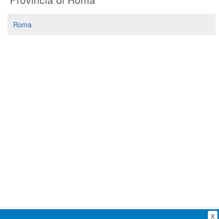
Segreteria virtuale
Roma
Teleconsulto
X