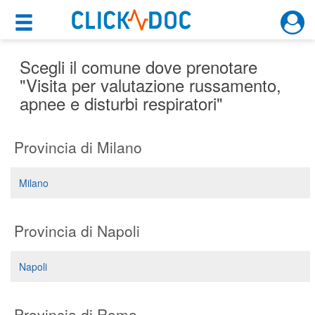
×
×
Motore di ricerca
Cosa possiamo offrirti
Scegli il comune dove prenotare
"Visita per valutazione russamento,
apnee e disturbi respiratori"
Per i pazienti
Prenota una visita
Provincia di Milano
Ricerca specialisti
Milano
Consulti online
(su medicitalia.it)
Provincia di Napoli
Per gli specialisti
Napoli
Prenotazioni online
Planner e rubrica in cloud
Provincia di Roma