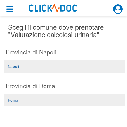
×
×
Motore di ricerca
Cosa possiamo offrirti
Scegli il comune dove prenotare
"Valutazione calcolosi urinaria"
Per i pazienti
Provincia di Napoli
Prenota una visita
Ricerca specialisti
Napoli
Consulti online
(su medicitalia.it)
Provincia di Roma
Per gli specialisti
Roma
Prenotazioni online
Planner e rubrica in cloud