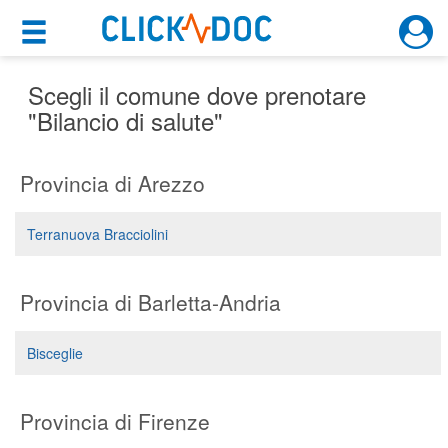
×
×
Motore di ricerca
Cosa possiamo offrirti
Scegli il comune dove prenotare
"Bilancio di salute"
Per i pazienti
Provincia di Arezzo
Prenota una visita
Ricerca specialisti
Terranuova Bracciolini
Consulti online
(su medicitalia.it)
Provincia di Barletta-Andria
Per gli specialisti
Bisceglie
Prenotazioni online
Provincia di Firenze
Planner e rubrica in cloud