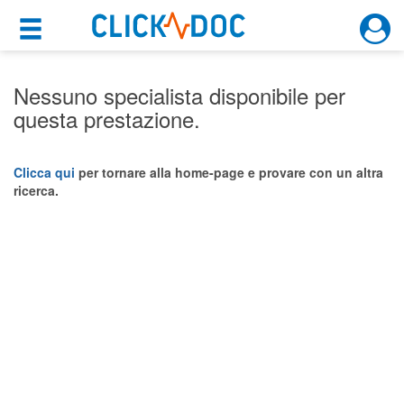
×
×
Motore di ricerca
Cosa possiamo offrirti
Nessuno specialista disponibile per
questa prestazione.
Per i pazienti
Prenota una visita
Clicca qui
per tornare alla home-page e provare con un altra
ricerca.
Ricerca specialisti
Consulti online
(su medicitalia.it)
Per gli specialisti
Prenotazioni online
Planner e rubrica in cloud