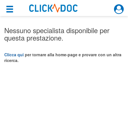
×
×
Motore di ricerca
Cosa possiamo offrirti
Nessuno specialista disponibile per
questa prestazione.
Per i pazienti
Prenota una visita
Clicca qui
per tornare alla home-page e provare con un altra
ricerca.
Ricerca specialisti
Consulti online
(su medicitalia.it)
Per gli specialisti
Prenotazioni online
Planner e rubrica in cloud