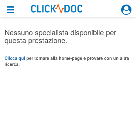
×
×
Motore di ricerca
Cosa possiamo offrirti
Nessuno specialista disponibile per
questa prestazione.
Per i pazienti
Prenota una visita
Clicca qui
per tornare alla home-page e provare con un altra
ricerca.
Ricerca specialisti
Consulti online
(su medicitalia.it)
Per gli specialisti
Prenotazioni online
Planner e rubrica in cloud