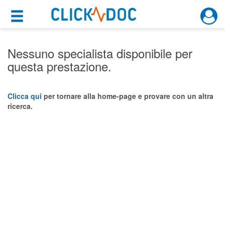
×
×
Motore di ricerca
Cosa possiamo offrirti
Nessuno specialista disponibile per
questa prestazione.
Per i pazienti
Prenota una visita
Clicca qui
per tornare alla home-page e provare con un altra
ricerca.
Ricerca specialisti
Consulti online
(su medicitalia.it)
Per gli specialisti
Prenotazioni online
Planner e rubrica in cloud