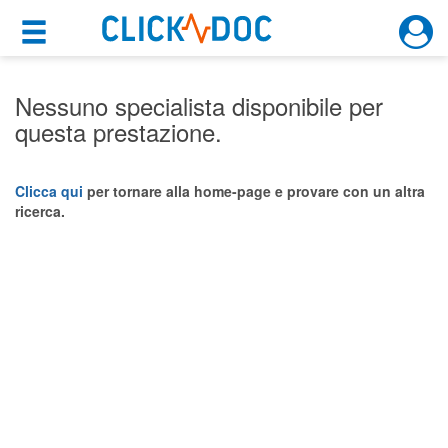
×
×
Motore di ricerca
Cosa possiamo offrirti
Nessuno specialista disponibile per
questa prestazione.
Per i pazienti
Prenota una visita
Clicca qui
per tornare alla home-page e provare con un altra
ricerca.
Ricerca specialisti
Consulti online
(su medicitalia.it)
Per gli specialisti
Prenotazioni online
Planner e rubrica in cloud