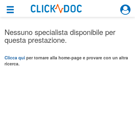
×
×
Motore di ricerca
Cosa possiamo offrirti
Nessuno specialista disponibile per
questa prestazione.
Per i pazienti
Prenota una visita
Clicca qui
per tornare alla home-page e provare con un altra
ricerca.
Ricerca specialisti
Consulti online
(su medicitalia.it)
Per gli specialisti
Prenotazioni online
Planner e rubrica in cloud