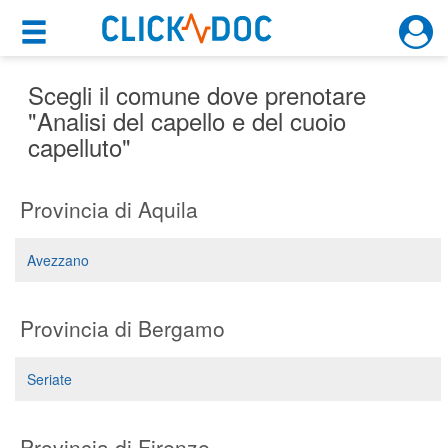
×
×
Motore di ricerca
Cosa possiamo offrirti
Scegli il comune dove prenotare
"Analisi del capello e del cuoio
capelluto"
Per i pazienti
Prenota una visita
Provincia di Aquila
Ricerca specialisti
Avezzano
Consulti online
(su medicitalia.it)
Provincia di Bergamo
Per gli specialisti
Seriate
Prenotazioni online
Planner e rubrica in cloud
Provincia di Firenze