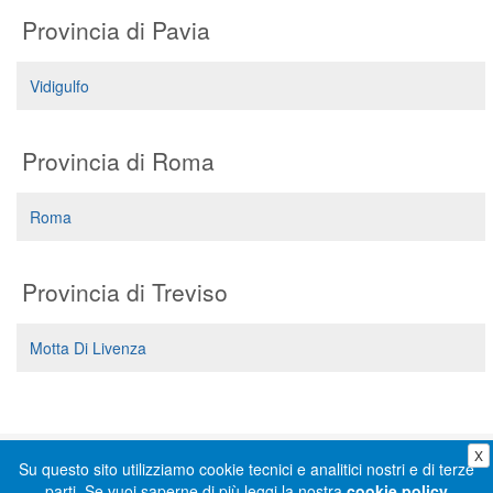
Provincia di Pavia
Vidigulfo
Provincia di Roma
Roma
Provincia di Treviso
Motta Di Livenza
X
Informativa privacy
-
Cookie policy
-
Condizioni generali
Su questo sito utilizziamo cookie tecnici e analitici nostri e di terze
parti. Se vuoi saperne di più leggi la nostra
cookie policy