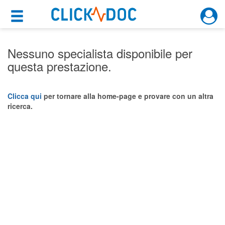
×
×
Motore di ricerca
Cosa possiamo offrirti
Nessuno specialista disponibile per
questa prestazione.
Per i pazienti
Prenota una visita
Clicca qui
per tornare alla home-page e provare con un altra
ricerca.
Ricerca specialisti
Consulti online
(su medicitalia.it)
Per gli specialisti
Prenotazioni online
Planner e rubrica in cloud