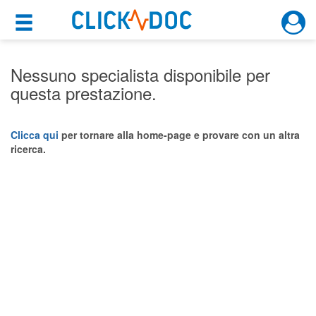
×
×
Motore di ricerca
Cosa possiamo offrirti
Nessuno specialista disponibile per
questa prestazione.
Per i pazienti
Prenota una visita
Clicca qui
per tornare alla home-page e provare con un altra
ricerca.
Ricerca specialisti
Consulti online
(su medicitalia.it)
Per gli specialisti
Prenotazioni online
Planner e rubrica in cloud