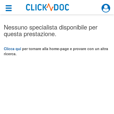
×
×
Motore di ricerca
Cosa possiamo offrirti
Nessuno specialista disponibile per
questa prestazione.
Per i pazienti
Prenota una visita
Clicca qui
per tornare alla home-page e provare con un altra
ricerca.
Ricerca specialisti
Consulti online
(su medicitalia.it)
Per gli specialisti
Prenotazioni online
Planner e rubrica in cloud