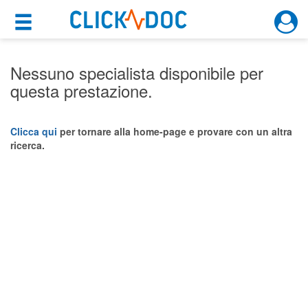
×
×
Motore di ricerca
Cosa possiamo offrirti
Nessuno specialista disponibile per
questa prestazione.
Per i pazienti
Prenota una visita
Clicca qui
per tornare alla home-page e provare con un altra
ricerca.
Ricerca specialisti
Consulti online
(su medicitalia.it)
Per gli specialisti
Prenotazioni online
Planner e rubrica in cloud