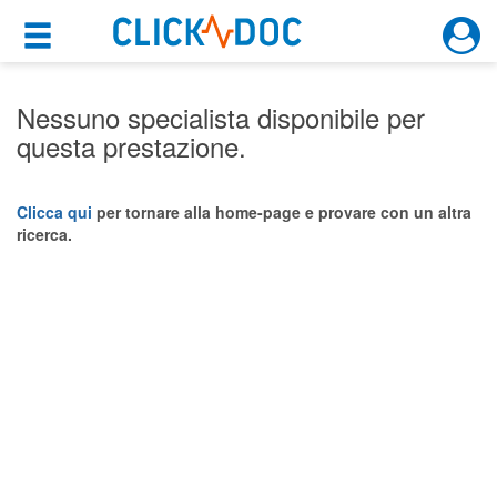
×
×
Motore di ricerca
Cosa possiamo offrirti
Nessuno specialista disponibile per
questa prestazione.
Per i pazienti
Prenota una visita
Clicca qui
per tornare alla home-page e provare con un altra
ricerca.
Ricerca specialisti
Consulti online
(su medicitalia.it)
Per gli specialisti
Prenotazioni online
Planner e rubrica in cloud