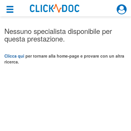
×
×
Motore di ricerca
Cosa possiamo offrirti
Nessuno specialista disponibile per
questa prestazione.
Per i pazienti
Prenota una visita
Clicca qui
per tornare alla home-page e provare con un altra
ricerca.
Ricerca specialisti
Consulti online
(su medicitalia.it)
Per gli specialisti
Prenotazioni online
Planner e rubrica in cloud