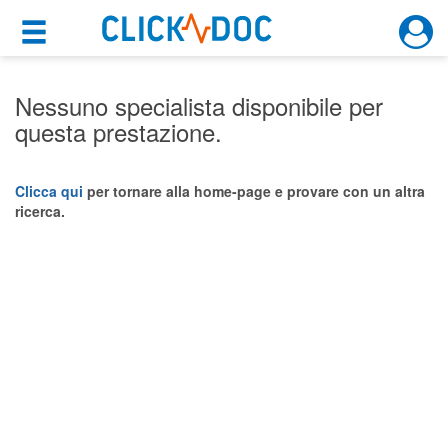
×
×
Motore di ricerca
Cosa possiamo offrirti
Nessuno specialista disponibile per
questa prestazione.
Per i pazienti
Prenota una visita
Clicca qui
per tornare alla home-page e provare con un altra
ricerca.
Ricerca specialisti
Consulti online
(su medicitalia.it)
Per gli specialisti
Prenotazioni online
Planner e rubrica in cloud