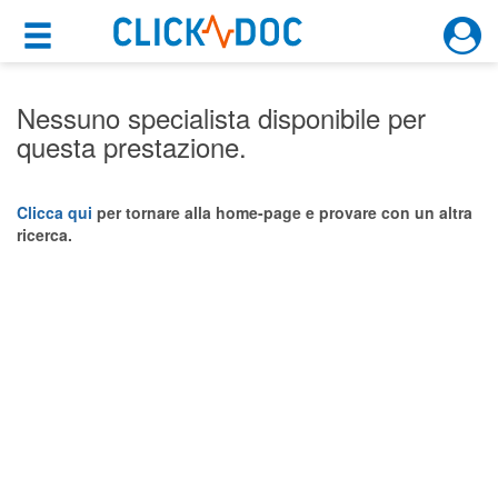
×
×
Motore di ricerca
Cosa possiamo offrirti
Nessuno specialista disponibile per
questa prestazione.
Per i pazienti
Prenota una visita
Clicca qui
per tornare alla home-page e provare con un altra
ricerca.
Ricerca specialisti
Consulti online
(su medicitalia.it)
Per gli specialisti
Prenotazioni online
Planner e rubrica in cloud