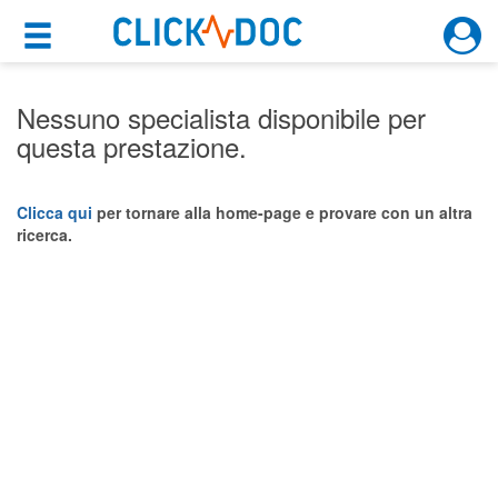
×
×
Motore di ricerca
Cosa possiamo offrirti
Nessuno specialista disponibile per
questa prestazione.
Per i pazienti
Prenota una visita
Clicca qui
per tornare alla home-page e provare con un altra
ricerca.
Ricerca specialisti
Consulti online
(su medicitalia.it)
Per gli specialisti
Prenotazioni online
Planner e rubrica in cloud