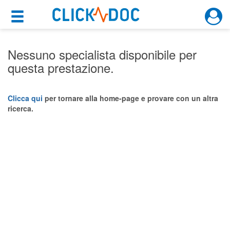
×
×
Motore di ricerca
Cosa possiamo offrirti
Nessuno specialista disponibile per
questa prestazione.
Per i pazienti
Prenota una visita
Clicca qui
per tornare alla home-page e provare con un altra
ricerca.
Ricerca specialisti
Consulti online
(su medicitalia.it)
Per gli specialisti
Prenotazioni online
Planner e rubrica in cloud