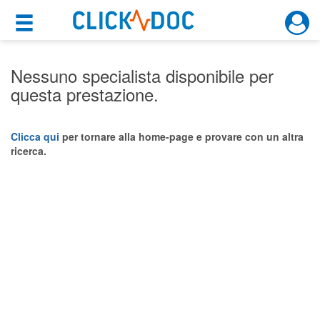
×
×
Motore di ricerca
Cosa possiamo offrirti
Nessuno specialista disponibile per
questa prestazione.
Per i pazienti
Prenota una visita
Clicca qui
per tornare alla home-page e provare con un altra
ricerca.
Ricerca specialisti
Consulti online
(su medicitalia.it)
Per gli specialisti
Prenotazioni online
Planner e rubrica in cloud