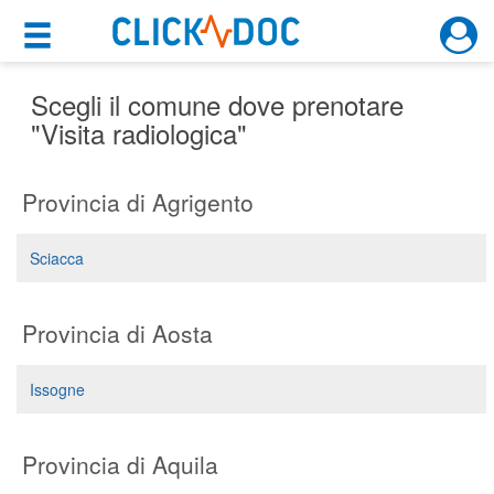
×
×
Motore di ricerca
Cosa possiamo offrirti
Scegli il comune dove prenotare
"Visita radiologica"
Per i pazienti
Provincia di Agrigento
Prenota una visita
Ricerca specialisti
Sciacca
Consulti online
(su medicitalia.it)
Provincia di Aosta
Per gli specialisti
Issogne
Prenotazioni online
Provincia di Aquila
Planner e rubrica in cloud