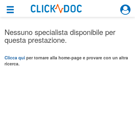
×
×
Motore di ricerca
Cosa possiamo offrirti
Nessuno specialista disponibile per
questa prestazione.
Per i pazienti
Prenota una visita
Clicca qui
per tornare alla home-page e provare con un altra
ricerca.
Ricerca specialisti
Consulti online
(su medicitalia.it)
Per gli specialisti
Prenotazioni online
Planner e rubrica in cloud