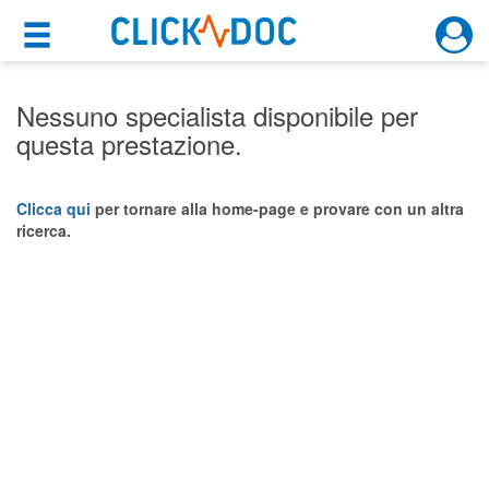
×
×
Motore di ricerca
Cosa possiamo offrirti
Nessuno specialista disponibile per
questa prestazione.
Per i pazienti
Prenota una visita
Clicca qui
per tornare alla home-page e provare con un altra
ricerca.
Ricerca specialisti
Consulti online
(su medicitalia.it)
Per gli specialisti
Prenotazioni online
Planner e rubrica in cloud