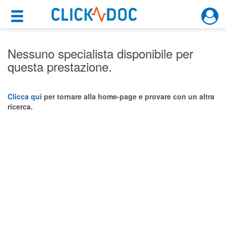
×
×
Motore di ricerca
Cosa possiamo offrirti
Nessuno specialista disponibile per
questa prestazione.
Per i pazienti
Prenota una visita
Clicca qui
per tornare alla home-page e provare con un altra
ricerca.
Ricerca specialisti
Consulti online
(su medicitalia.it)
Per gli specialisti
Prenotazioni online
Planner e rubrica in cloud