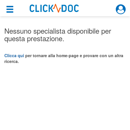
×
×
Motore di ricerca
Cosa possiamo offrirti
Nessuno specialista disponibile per
questa prestazione.
Per i pazienti
Prenota una visita
Clicca qui
per tornare alla home-page e provare con un altra
ricerca.
Ricerca specialisti
Consulti online
(su medicitalia.it)
Per gli specialisti
Prenotazioni online
Planner e rubrica in cloud