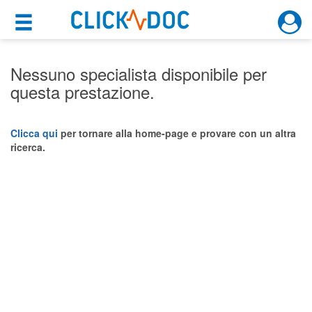
×
×
Motore di ricerca
Cosa possiamo offrirti
Nessuno specialista disponibile per
questa prestazione.
Per i pazienti
Prenota una visita
Clicca qui
per tornare alla home-page e provare con un altra
ricerca.
Ricerca specialisti
Consulti online
(su medicitalia.it)
Per gli specialisti
Prenotazioni online
Planner e rubrica in cloud