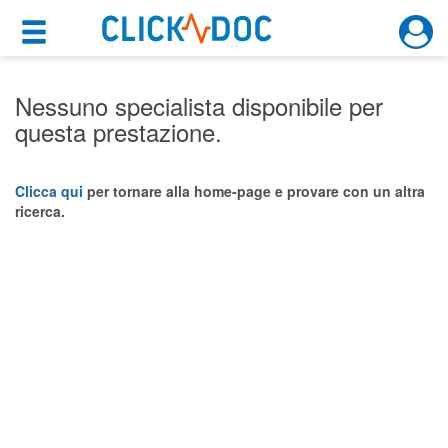
×
×
Motore di ricerca
Cosa possiamo offrirti
Nessuno specialista disponibile per
questa prestazione.
Per i pazienti
Prenota una visita
Clicca qui
per tornare alla home-page e provare con un altra
ricerca.
Ricerca specialisti
Consulti online
(su medicitalia.it)
Per gli specialisti
Prenotazioni online
Planner e rubrica in cloud