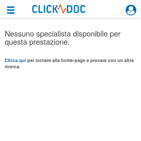
×
×
Motore di ricerca
Cosa possiamo offrirti
Nessuno specialista disponibile per
questa prestazione.
Per i pazienti
Prenota una visita
Clicca qui
per tornare alla home-page e provare con un altra
ricerca.
Ricerca specialisti
Consulti online
(su medicitalia.it)
Per gli specialisti
Prenotazioni online
Planner e rubrica in cloud