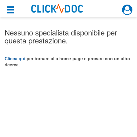
×
×
Motore di ricerca
Cosa possiamo offrirti
Nessuno specialista disponibile per
questa prestazione.
Per i pazienti
Prenota una visita
Clicca qui
per tornare alla home-page e provare con un altra
ricerca.
Ricerca specialisti
Consulti online
(su medicitalia.it)
Per gli specialisti
Prenotazioni online
Planner e rubrica in cloud