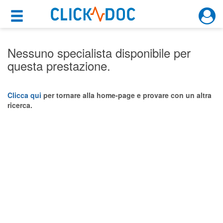
×
×
Motore di ricerca
Cosa possiamo offrirti
Nessuno specialista disponibile per
questa prestazione.
Per i pazienti
Prenota una visita
Clicca qui
per tornare alla home-page e provare con un altra
ricerca.
Ricerca specialisti
Consulti online
(su medicitalia.it)
Per gli specialisti
Prenotazioni online
Planner e rubrica in cloud