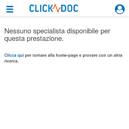
×
×
Motore di ricerca
Cosa possiamo offrirti
Nessuno specialista disponibile per
questa prestazione.
Per i pazienti
Prenota una visita
Clicca qui
per tornare alla home-page e provare con un altra
ricerca.
Ricerca specialisti
Consulti online
(su medicitalia.it)
Per gli specialisti
Prenotazioni online
Planner e rubrica in cloud