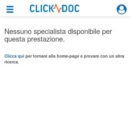
×
×
Motore di ricerca
Cosa possiamo offrirti
Nessuno specialista disponibile per
questa prestazione.
Per i pazienti
Prenota una visita
Clicca qui
per tornare alla home-page e provare con un altra
ricerca.
Ricerca specialisti
Consulti online
(su medicitalia.it)
Per gli specialisti
Prenotazioni online
Planner e rubrica in cloud