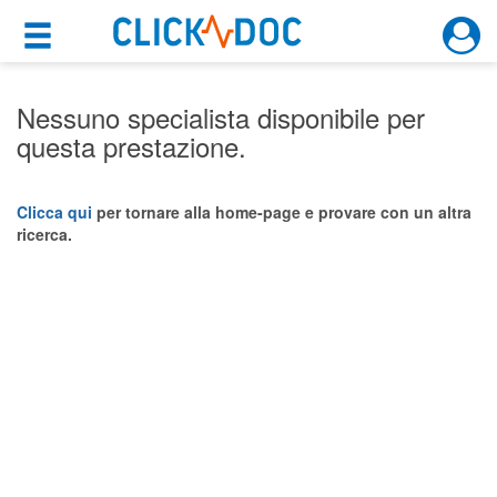
×
×
Motore di ricerca
Cosa possiamo offrirti
Nessuno specialista disponibile per
questa prestazione.
Per i pazienti
Prenota una visita
Clicca qui
per tornare alla home-page e provare con un altra
ricerca.
Ricerca specialisti
Consulti online
(su medicitalia.it)
Per gli specialisti
Prenotazioni online
Planner e rubrica in cloud