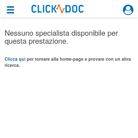
×
×
Motore di ricerca
Cosa possiamo offrirti
Nessuno specialista disponibile per
questa prestazione.
Per i pazienti
Prenota una visita
Clicca qui
per tornare alla home-page e provare con un altra
ricerca.
Ricerca specialisti
Consulti online
(su medicitalia.it)
Per gli specialisti
Prenotazioni online
Planner e rubrica in cloud