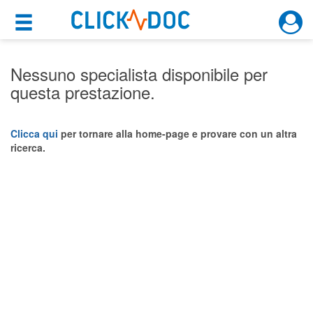
×
×
Motore di ricerca
Cosa possiamo offrirti
Nessuno specialista disponibile per
questa prestazione.
Per i pazienti
Prenota una visita
Clicca qui
per tornare alla home-page e provare con un altra
ricerca.
Ricerca specialisti
Consulti online
(su medicitalia.it)
Per gli specialisti
Prenotazioni online
Planner e rubrica in cloud