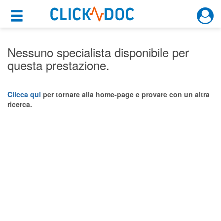
×
×
Motore di ricerca
Cosa possiamo offrirti
Nessuno specialista disponibile per
questa prestazione.
Per i pazienti
Prenota una visita
Clicca qui
per tornare alla home-page e provare con un altra
ricerca.
Ricerca specialisti
Consulti online
(su medicitalia.it)
Per gli specialisti
Prenotazioni online
Planner e rubrica in cloud