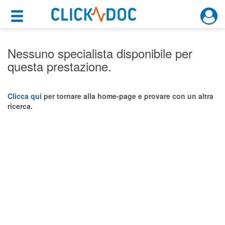
×
×
Motore di ricerca
Cosa possiamo offrirti
Nessuno specialista disponibile per
questa prestazione.
Per i pazienti
Prenota una visita
Clicca qui
per tornare alla home-page e provare con un altra
ricerca.
Ricerca specialisti
Consulti online
(su medicitalia.it)
Per gli specialisti
Prenotazioni online
Planner e rubrica in cloud