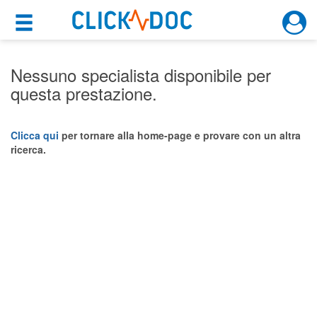
×
×
Motore di ricerca
Cosa possiamo offrirti
Nessuno specialista disponibile per
questa prestazione.
Per i pazienti
Prenota una visita
Clicca qui
per tornare alla home-page e provare con un altra
ricerca.
Ricerca specialisti
Consulti online
(su medicitalia.it)
Per gli specialisti
Prenotazioni online
Planner e rubrica in cloud