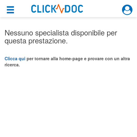
×
×
Motore di ricerca
Cosa possiamo offrirti
Nessuno specialista disponibile per
questa prestazione.
Per i pazienti
Prenota una visita
Clicca qui
per tornare alla home-page e provare con un altra
ricerca.
Ricerca specialisti
Consulti online
(su medicitalia.it)
Per gli specialisti
Prenotazioni online
Planner e rubrica in cloud