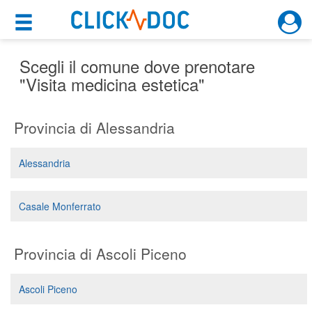
×
×
Motore di ricerca
Cosa possiamo offrirti
Scegli il comune dove prenotare
"Visita medicina estetica"
Per i pazienti
Provincia di Alessandria
Prenota una visita
Ricerca specialisti
Alessandria
Consulti online
(su medicitalia.it)
Casale Monferrato
Per gli specialisti
Provincia di Ascoli Piceno
Prenotazioni online
Ascoli Piceno
Planner e rubrica in cloud