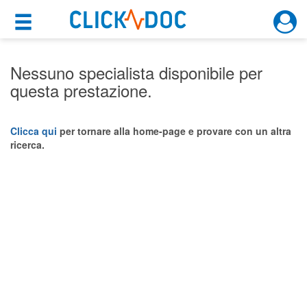
×
×
Motore di ricerca
Cosa possiamo offrirti
Nessuno specialista disponibile per
questa prestazione.
Per i pazienti
Prenota una visita
Clicca qui
per tornare alla home-page e provare con un altra
ricerca.
Ricerca specialisti
Consulti online
(su medicitalia.it)
Per gli specialisti
Prenotazioni online
Planner e rubrica in cloud