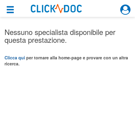
×
×
Motore di ricerca
Cosa possiamo offrirti
Nessuno specialista disponibile per
questa prestazione.
Per i pazienti
Prenota una visita
Clicca qui
per tornare alla home-page e provare con un altra
ricerca.
Ricerca specialisti
Consulti online
(su medicitalia.it)
Per gli specialisti
Prenotazioni online
Planner e rubrica in cloud