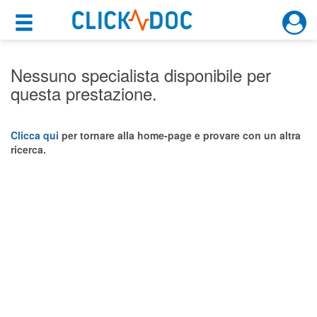
×
×
Motore di ricerca
Cosa possiamo offrirti
Nessuno specialista disponibile per
questa prestazione.
Per i pazienti
Prenota una visita
Clicca qui
per tornare alla home-page e provare con un altra
ricerca.
Ricerca specialisti
Consulti online
(su medicitalia.it)
Per gli specialisti
Prenotazioni online
Planner e rubrica in cloud