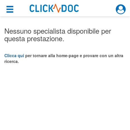
×
×
Motore di ricerca
Cosa possiamo offrirti
Nessuno specialista disponibile per
questa prestazione.
Per i pazienti
Prenota una visita
Clicca qui
per tornare alla home-page e provare con un altra
ricerca.
Ricerca specialisti
Consulti online
(su medicitalia.it)
Per gli specialisti
Prenotazioni online
Planner e rubrica in cloud